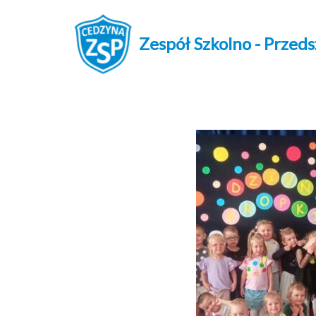
Przejdź
Zespół Szkolno - Przed
do
treści