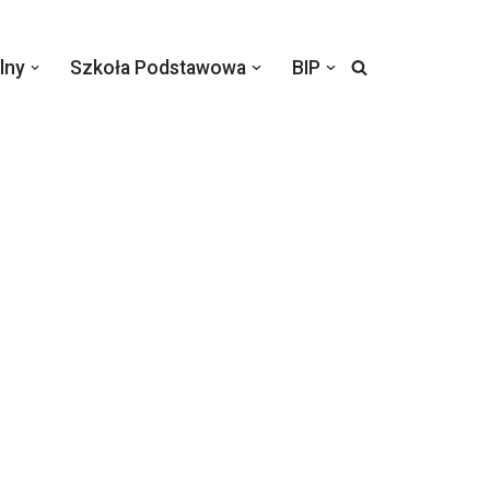
lny
Szkoła Podstawowa
BIP