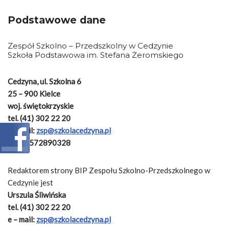
Podstawowe dane
Zespół Szkolno – Przedszkolny w Cedzynie
Szkoła Podstawowa im. Stefana Żeromskiego
Cedzyna, ul. Szkolna 6
25 – 900 Kielce
woj. świętokrzyskie
tel. (41) 302 22 20
e – mail:
zsp@szkolacedzyna.pl
NIP: 6572890328
Redaktorem strony BIP Zespołu Szkolno-Przedszkolnego w
Cedzynie jest
Urszula Śliwińska
tel. (41) 302 22 20
e – mail:
zsp@szkolacedzyna.pl