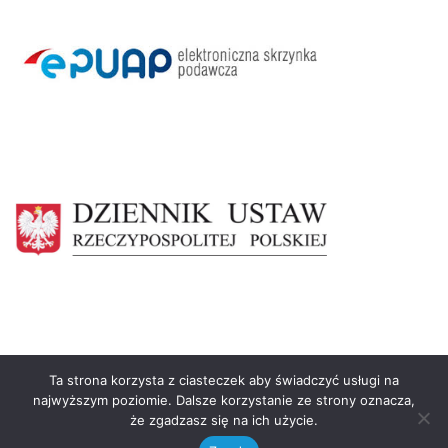
Ta strona korzysta z ciasteczek aby świadczyć usługi na
najwyższym poziomie. Dalsze korzystanie ze strony oznacza,
że zgadzasz się na ich użycie.