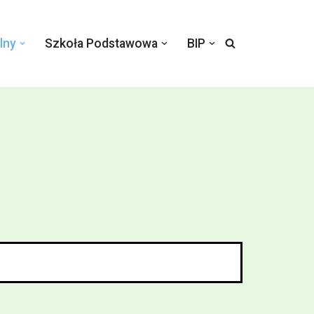
lny
Szkoła Podstawowa
BIP