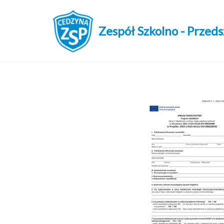
Przejdź
Zespół Szkolno - Przed
do
treści