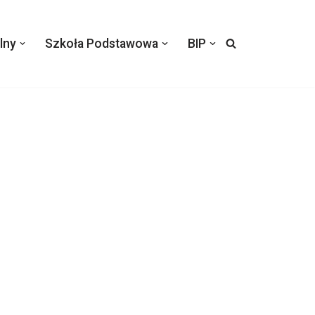
lny
Szkoła Podstawowa
BIP