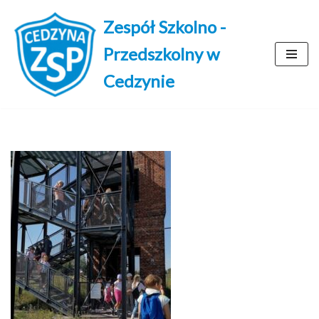
Zespół Szkolno -
Przejdź
Przedszkolny w
do
treści
Cedzynie