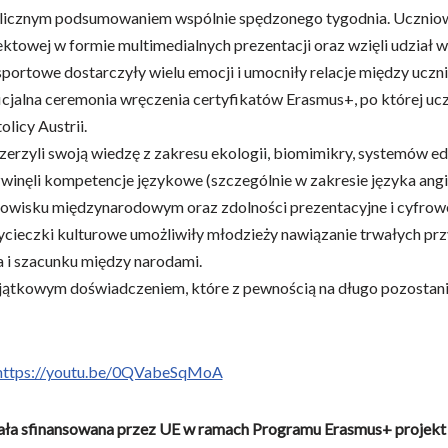
olicznym podsumowaniem wspólnie spędzonego tygodnia. Uczniow
jektowej w formie multimedialnych prezentacji oraz wzięli udzi
portowe dostarczyły wielu emocji i umocniły relacje między uczn
icjalna ceremonia wręczenia certyfikatów Erasmus+, po której ucze
licy Austrii.
erzyli swoją wiedzę z zakresu ekologii, biomimikry, systemów ed
winęli kompetencje językowe (szczególnie w zakresie języka angi
owisku międzynarodowym oraz zdolności prezentacyjne i cyfrowe
ycieczki kulturowe umożliwiły młodzieży nawiązanie trwałych prz
 i szacunku między narodami.
jątkowym doświadczeniem, które z pewnością na długo pozostani
https://youtu.be/0QVabeSqMoA
ała sfinansowana przez UE w ramach Programu Erasmus+ projekt