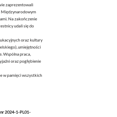
ie zaprezentowali
ał w Międzynarodowym
iami. Na zakończenie
stnicy udali się do
ukacyjnych oraz kultury
elskiego), umiejętności
. Wspólna praca,
yjaźni oraz pogłębienie
e w pamięci wszystkich
 nr 2024-1-PL01-