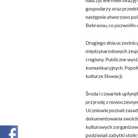
nauczyciele mieli okazj
gospodarzy oraz przedst
następnie utworzono pol
Bebravou, co pozwoliło u
Drugiego dnia uczestnicy
międzynarodowych zespoł
i regiony. Publiczne wys
komunikacyjnych. Popołud
kulturze Słowacji.
Środa i czwartek upłynę
przyrodę z nowoczesnymi 
Uczniowie poznali zasad
dokumentowania swoich pr
kulturowych zorganizowa
podziwiali zabytki stolic