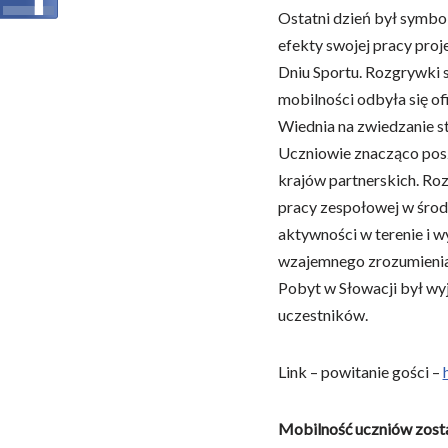
Ostatni dzień był symb
efekty swojej pracy pro
Dniu Sportu. Rozgrywki s
mobilności odbyła się of
Wiednia na zwiedzanie sto
Uczniowie znacząco posz
krajów partnerskich. Roz
pracy zespołowej w środ
aktywności w terenie i w
wzajemnego zrozumienia
Pobyt w Słowacji był wy
uczestników.
Link – powitanie gości –
Mobilność uczniów zost