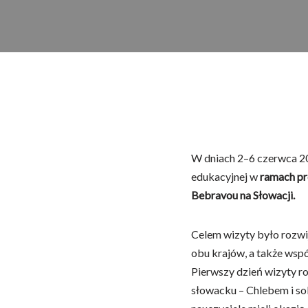
W dniach 2–6 czerwca 20
edukacyjnej w
ramach p
Bebravou na Słowa
cji.
Celem wizyty było rozwi
obu krajów, a także wsp
Pierwszy dzień wizyty ro
słowacku – Chlebem i solą