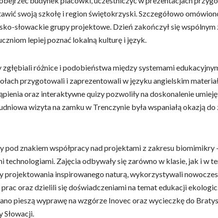
ę obejrzeć budynek placówki, uczestniczyć w prezentacjach przy
awić swoją szkołę i region świętokrzyski. Szczegółowo omówion
sko-słowackie grupy projektowe. Dzień zakończył się wspólnym 
czniom lepiej poznać lokalną kulturę i język.
 zgłębiali różnice i podobieństwa między systemami edukacyjnymi
ach przygotowali i zaprezentowali w języku angielskim materiał
tąpienia oraz interaktywne quizy pozwoliły na doskonalenie umiej
niowa wizyta na zamku w Trenczynie była wspaniałą okazją do zan
ły pod znakiem współpracy nad projektami z zakresu biomimikry –
technologiami. Zajęcia odbywały się zarówno w klasie, jak i w ter
y projektowania inspirowanego naturą, wykorzystywali nowoczes
ac oraz dzielili się doświadczeniami na temat edukacji ekologic
no pieszą wyprawę na wzgórze Inovec oraz wycieczkę do Bratys
y Słowacji.