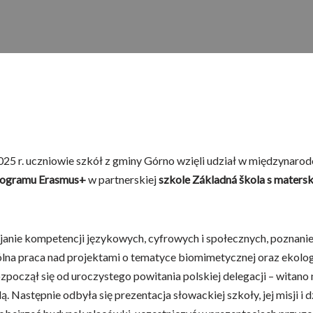
25 r. uczniowie szkół z gminy Górno wzięli udział w międzynaro
rogramu Erasmus+
w partnerskiej
szkole Základná škola s matersk
janie kompetencji językowych, cyfrowych i społecznych, poznan
ólna praca nad projektami o tematyce biomimetycznej oraz ekolog
zpoczął się od uroczystego powitania polskiej delegacji – witano 
. Następnie odbyła się prezentacja słowackiej szkoły, jej misji i d