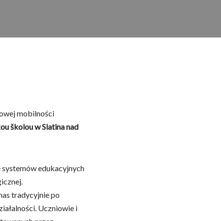
dowej mobilności
ou školou w Slatina nad
ie systemów edukacyjnych
icznej.
nas tradycyjnie po
ziałalności. Uczniowie i