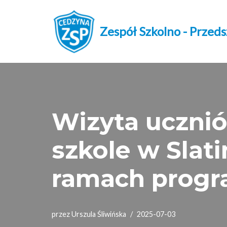
Przejdź
Zespół Szkolno - Przed
do
treści
Wizyta ucznió
szkole w Slat
ramach progr
przez
Urszula Śliwińska
2025-07-03