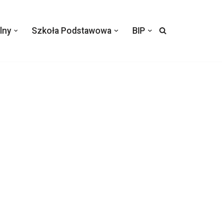
lny
Szkoła Podstawowa
BIP