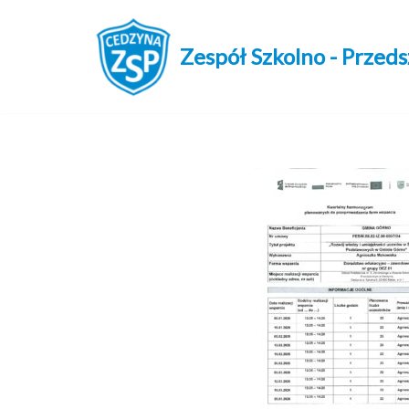
Przejdź
Zespół Szkolno - Przed
do
treści