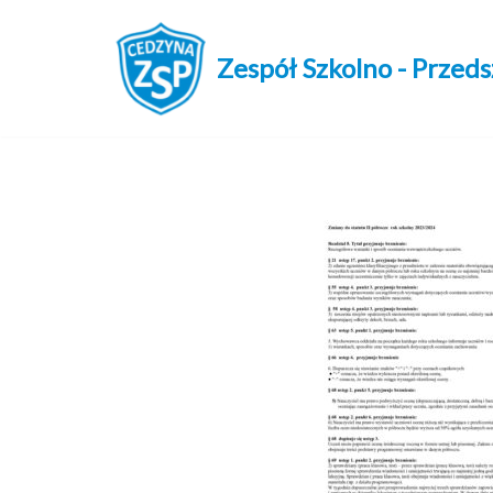
Przejdź
Zespół Szkolno - Przed
do
treści