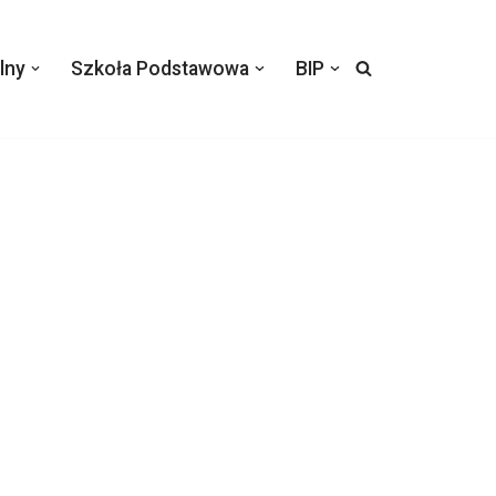
lny
Szkoła Podstawowa
BIP