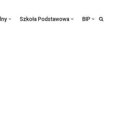
lny
Szkoła Podstawowa
BIP