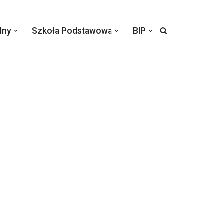
lny
Szkoła Podstawowa
BIP