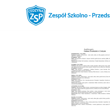
Przejdź
Zespół Szkolno - Przed
do
treści