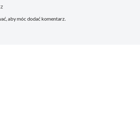
rz
wać
, aby móc dodać komentarz.