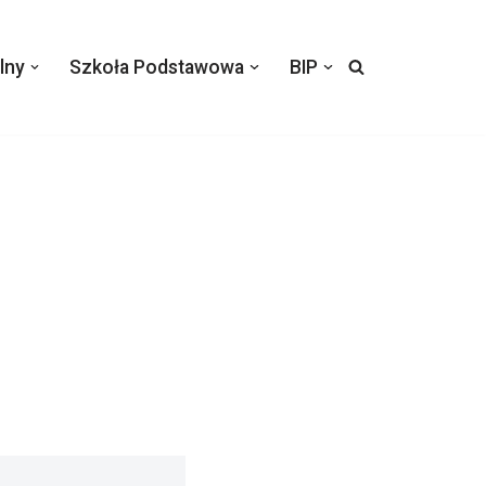
lny
Szkoła Podstawowa
BIP