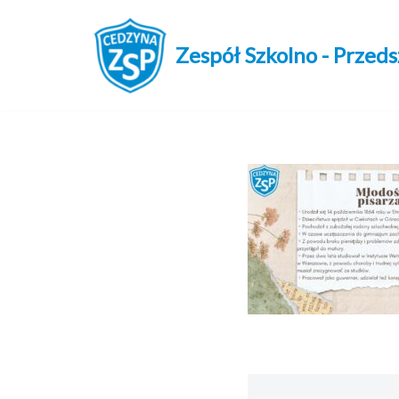
Przejdź
Zespół Szkolno - Przed
do
treści